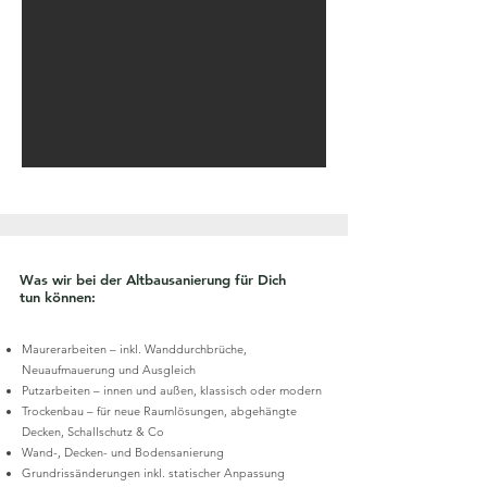
Was wir bei der Altbausanierung für Dich
tun können:
Maurerarbeiten – inkl. Wanddurchbrüche,
Neuaufmauerung und Ausgleich
Putzarbeiten – innen und außen, klassisch oder modern
Trockenbau – für neue Raumlösungen, abgehängte
Decken, Schallschutz & Co
Wand-, Decken- und Bodensanierung
Grundrissänderungen inkl. statischer Anpassung