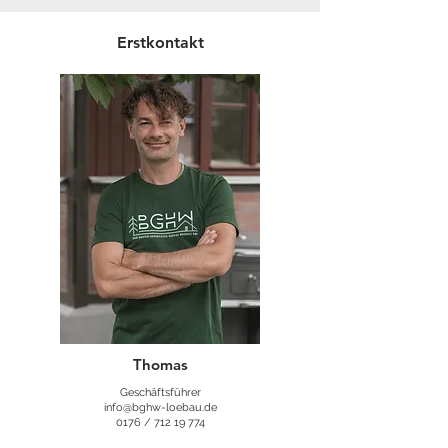
Erstkontakt
Thomas
Geschäftsführer
info@bghw-loebau.de
0176 /
712 19 774