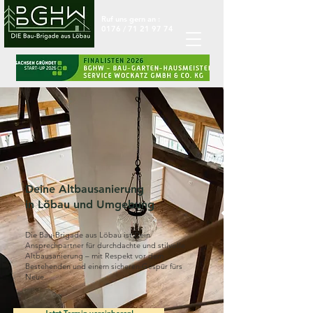
Ruf uns gern an :
0176 /
71 21 97 74
Deine Altbausanierung
in Löbau und Umgebung
Die Bau-Brigade aus Löbau ist Dein
Ansprechpartner für durchdachte und stilvolle
Altbausanierung – mit Respekt vor dem
Bestehenden und einem sicheren Gespür fürs
Neue.