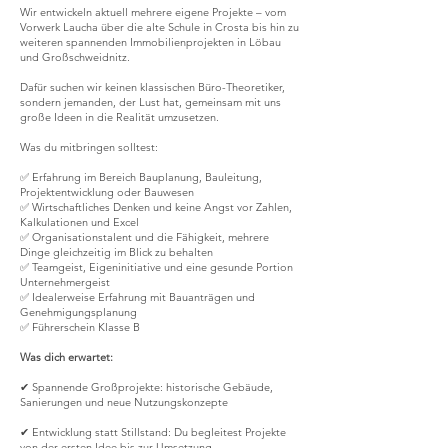
Wir entwickeln aktuell mehrere eigene Projekte – vom
Vorwerk Laucha über die alte Schule in Crosta bis hin zu
weiteren spannenden Immobilienprojekten in Löbau
und Großschweidnitz.
Dafür suchen wir keinen klassischen Büro-Theoretiker,
sondern jemanden, der Lust hat, gemeinsam mit uns
große Ideen in die Realität umzusetzen.
Was du mitbringen solltest:
✅ Erfahrung im Bereich Bauplanung, Bauleitung,
Projektentwicklung oder Bauwesen
✅ Wirtschaftliches Denken und keine Angst vor Zahlen,
Kalkulationen und Excel
✅ Organisationstalent und die Fähigkeit, mehrere
Dinge gleichzeitig im Blick zu behalten
✅ Teamgeist, Eigeninitiative und eine gesunde Portion
Unternehmergeist
✅ Idealerweise Erfahrung mit Bauanträgen und
Genehmigungsplanung
✅ Führerschein Klasse B
Was dich erwartet:
✔ Spannende Großprojekte: historische Gebäude,
Sanierungen und neue Nutzungskonzepte
✔ Entwicklung statt Stillstand: Du begleitest Projekte
von der ersten Idee bis zur Umsetzung